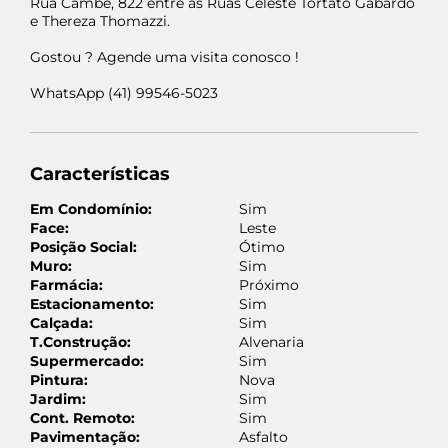
Rua Cambé, 822 entre as Ruas Celeste Tortato Gabardo
e Thereza Thomazzi.
Gostou ? Agende uma visita conosco !
WhatsApp (41) 99546-5023
41 3345 2424
41 99546 5023
Características
Em Condomínio:
Sim
Face:
Leste
Posição Social:
Ótimo
Muro:
Sim
Farmácia:
Próximo
Estacionamento:
Sim
Calçada:
Sim
T.Construção:
Alvenaria
Supermercado:
Sim
Pintura:
Nova
Jardim:
Sim
Cont. Remoto:
Sim
Pavimentação:
Asfalto