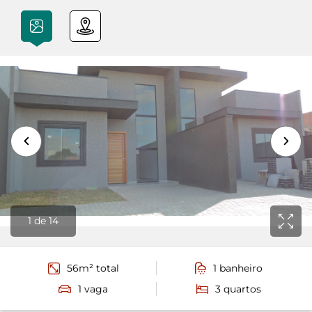
1
de 14
56m² total
1 banheiro
1 vaga
3 quartos